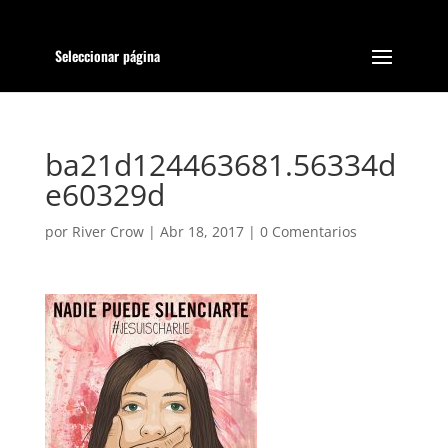
Seleccionar página
ba21d124463681.56334d
e60329d
por
River Crow
|
Abr 18, 2017
|
0 Comentarios