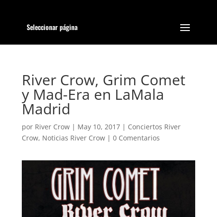
Seleccionar página
River Crow, Grim Comet
y Mad-Era en LaMala
Madrid
por
River Crow
|
May 10, 2017
|
Conciertos River
Crow
,
Noticias River Crow
|
0 Comentarios