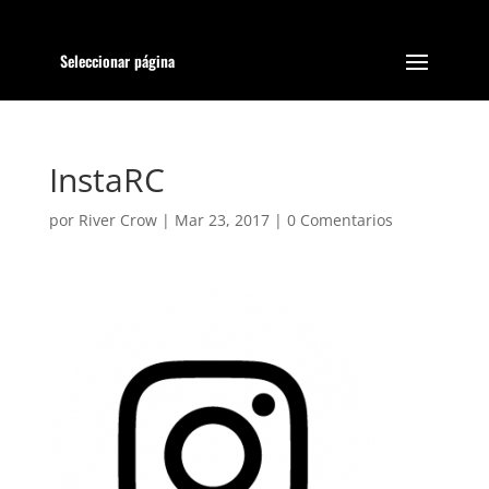
Seleccionar página
InstaRC
por
River Crow
|
Mar 23, 2017
|
0 Comentarios