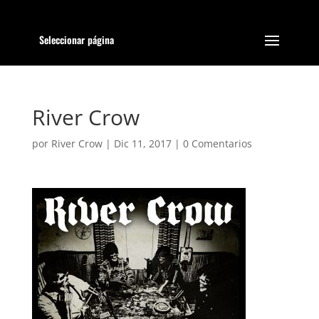
Seleccionar página
River Crow
por
River Crow
|
Dic 11, 2017
|
0 Comentarios